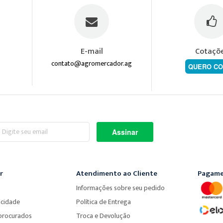
E-mail
Cotaçõ
contato@agromercador.ag
QUERO CO
screva-
Assinar
a
ossa
wsletter:
r
Atendimento ao Cliente
Pagame
Informações sobre seu pedido
acidade
Política de Entrega
procurados
Troca e Devolução