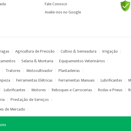
çada
Fale Conosco
Avalie-nos no Google
Pragas
Agricultura de Precisão
Cultivo & Semeadura
Irrigação
camentos
Selaria & Montaria
Equipamentos Veterinários
Tratores
Motocultivador
Plantadeiras
impeza
Ferramentas Elétricas
Ferramentas Manuais
Lubrificantes
M
Lubrificantes
Motores
Reboques e Carrocerias
Rodas e Pneus
R
ria
Prestação de Serviços
es de Mercado
ions