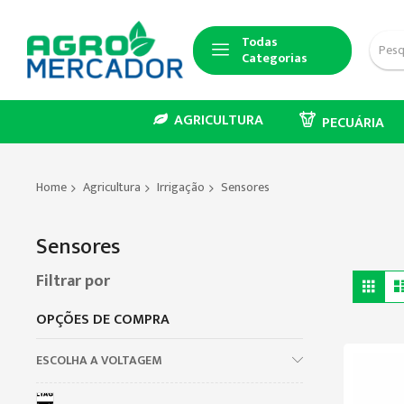
Todas
Categorias
AGRICULTURA
PECUÁRIA
Home
Agricultura
Irrigação
Sensores
Sensores
Ver
Filtrar por
Gra
co
OPÇÕES DE COMPRA
ESCOLHA A VOLTAGEM