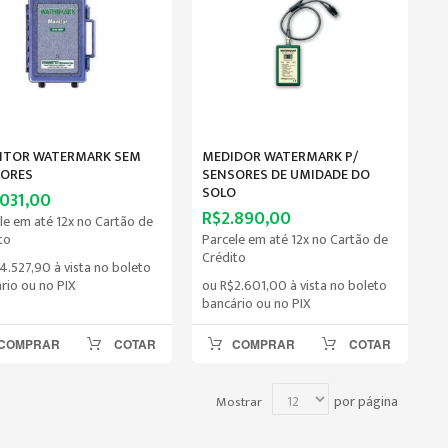
TOR WATERMARK SEM
MEDIDOR WATERMARK P/
ORES
SENSORES DE UMIDADE DO
SOLO
.031,00
R$2.890,00
le em até 12x no Cartão de
to
Parcele em até 12x no Cartão de
Crédito
4.527,90
à vista no boleto
rio ou no PIX
ou
R$2.601,00
à vista no boleto
bancário ou no PIX
COMPRAR
COTAR
COMPRAR
COTAR
por página
Mostrar