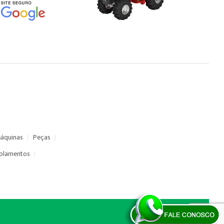
áquinas
Peças
olamentos