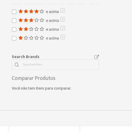
e acima
0
e acima
0
e acima
0
e acima
0
Search Brands
Comparar Produtos
Você não tem itens para comparar.