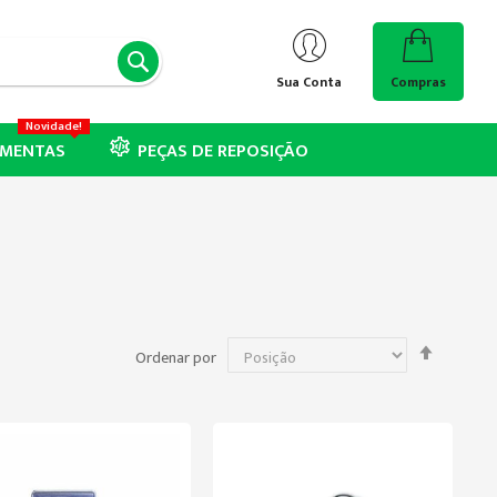
PESQUISA
Sua Conta
Compras
Novidade!
AMENTAS
PEÇAS DE REPOSIÇÃO
Definir
Ordenar por
Direção
Decresc