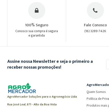
100% Seguro
Fale Conosco
Conosco sua compra é segura
(16) 3289-7426
e garantida
Assine nossa Newsletter e seja o primeiro a
In
se
receber nossas promoções!
n
n
Ne
AgroMercado
Quem Somos
AgroMercador Soluções para o Agronegócio Ltda
Política de Priv
Rua José Leal, 871 - Alto da Boa Vista
Produtos mais 