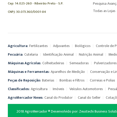
Cep: 14.025-260 - Ribeirão Preto - S.P.
Pesquisa Avan
Todas as Lojas
CNPJ: 30.073.360/0001-84
Agricultura:
Fertilizantes
Adjuvantes
Biológicos
Controle de 
Pecuária:
Cutelaria
Identificação Animal
Nutrição Animal
Medi
Máquinas Agrícolas:
Colheitadeiras
Semeadoras
Pulverizadores
Máquinas e Ferramentas:
Aparelhos de Medição
Conservação e L
Peças de Reposição:
Baterias
Bombas e Filtros
Correias e Polias
Classificados:
Agricultura
Imóveis
Veículos Automotores
Pecuá
AgroMercador News:
Canal do Produtor
Canal do Seller
Cotaçõ
2018 AgroMercador ® Desenvolvido por:
Zeustechi Business Solut