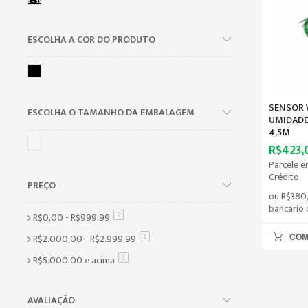
ESCOLHA A COR DO PRODUTO
SENSOR 
ESCOLHA O TAMANHO DA EMBALAGEM
UMIDADE
4,5M
R$423,
Parcele e
Crédito
PREÇO
ou
R$380
bancário 
R$0,00
-
R$999,99
item
2
CO
R$2.000,00
-
R$2.999,99
item
1
R$5.000,00
e acima
item
1
AVALIAÇÃO