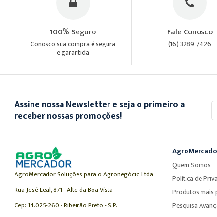
100% Seguro
Fale Conosco
Conosco sua compra é segura
(16) 3289-7426
e garantida
Assine nossa Newsletter e seja o primeiro a
In
se
receber nossas promoções!
n
n
Ne
AgroMercado
Quem Somos
AgroMercador Soluções para o Agronegócio Ltda
Política de Priv
Rua José Leal, 871 - Alto da Boa Vista
Produtos mais 
Cep: 14.025-260 - Ribeirão Preto - S.P.
Pesquisa Avan