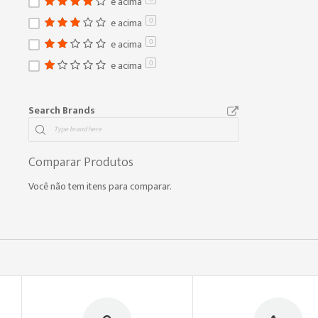
e acima
e acima
0
e acima
0
e acima
0
Search Brands
Comparar Produtos
Você não tem itens para comparar.