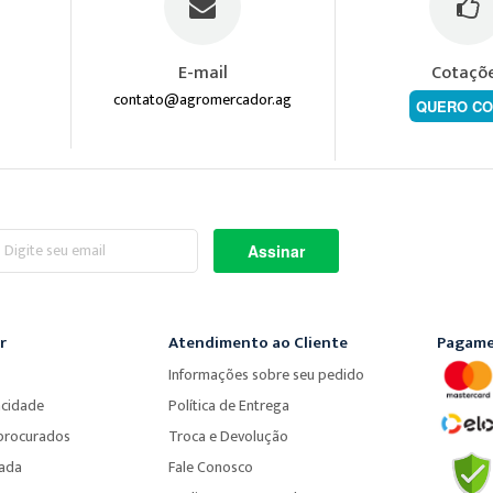
E-mail
Cotaçõ
contato@agromercador.ag
QUERO CO
screva-
Assinar
a
ossa
wsletter:
r
Atendimento ao Cliente
Pagame
Informações sobre seu pedido
acidade
Política de Entrega
procurados
Troca e Devolução
çada
Fale Conosco