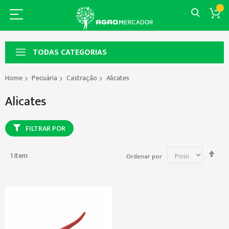
TODAS CATEGORIAS
Home
Pecuária
Castração
Alicates
Alicates
FILTRAR POR
Def
1
Item
Ordenar por
Dir
Dec