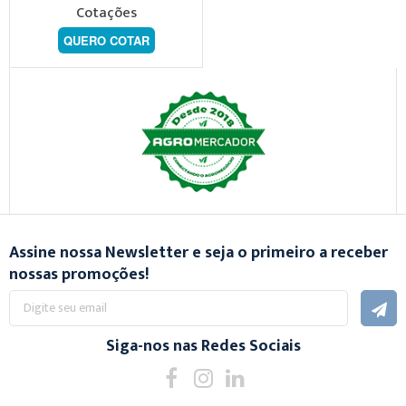
Cotações
QUERO COTAR
Assine nossa Newsletter e seja o primeiro a receber
nossas promoções!
Inscreva-
se
na
nossa
Siga-nos nas Redes Sociais
Newsletter: