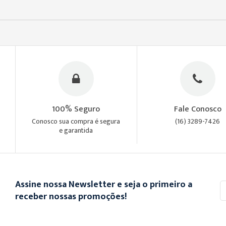
100% Seguro
Fale Conosco
Conosco sua compra é segura
(16) 3289-7426
e garantida
Assine nossa Newsletter e seja o primeiro a
In
se
receber nossas promoções!
n
n
Ne