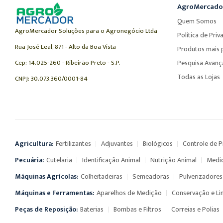
AgroMercado
Quem Somos
AgroMercador Soluções para o Agronegócio Ltda
Política de Priv
Rua José Leal, 871 - Alto da Boa Vista
Produtos mais 
Cep: 14.025-260 - Ribeirão Preto - S.P.
Pesquisa Avan
Todas as Lojas
CNPJ: 30.073.360/0001-84
Agricultura:
Fertilizantes
Adjuvantes
Biológicos
Controle de 
Pecuária:
Cutelaria
Identificação Animal
Nutrição Animal
Medi
Máquinas Agrícolas:
Colheitadeiras
Semeadoras
Pulverizadores
Máquinas e Ferramentas:
Aparelhos de Medição
Conservação e L
Peças de Reposição:
Baterias
Bombas e Filtros
Correias e Polias