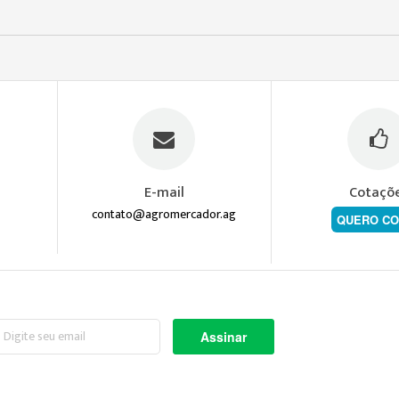
E-mail
Cotaçõ
contato@agromercador.ag
QUERO CO
screva-
Assinar
a
ossa
wsletter: