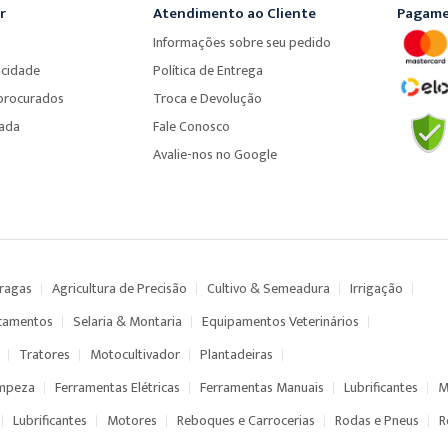
r
Atendimento ao Cliente
Pagame
Informações sobre seu pedido
acidade
Política de Entrega
procurados
Troca e Devolução
çada
Fale Conosco
Avalie-nos no Google
Pragas
Agricultura de Precisão
Cultivo & Semeadura
Irrigação
camentos
Selaria & Montaria
Equipamentos Veterinários
Tratores
Motocultivador
Plantadeiras
impeza
Ferramentas Elétricas
Ferramentas Manuais
Lubrificantes
M
Lubrificantes
Motores
Reboques e Carrocerias
Rodas e Pneus
R