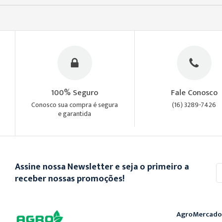
100% Seguro
Fale Conosco
Conosco sua compra é segura
(16) 3289-7426
e garantida
Assine nossa Newsletter e seja o primeiro a
In
se
receber nossas promoções!
n
n
Ne
AgroMercado