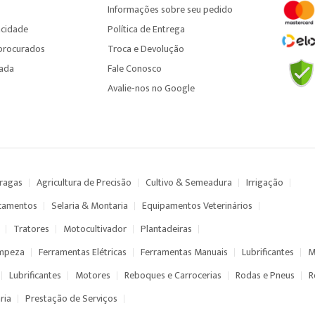
Informações sobre seu pedido
acidade
Política de Entrega
procurados
Troca e Devolução
çada
Fale Conosco
Avalie-nos no Google
Pragas
Agricultura de Precisão
Cultivo & Semeadura
Irrigação
camentos
Selaria & Montaria
Equipamentos Veterinários
Tratores
Motocultivador
Plantadeiras
impeza
Ferramentas Elétricas
Ferramentas Manuais
Lubrificantes
M
Lubrificantes
Motores
Reboques e Carrocerias
Rodas e Pneus
R
ria
Prestação de Serviços