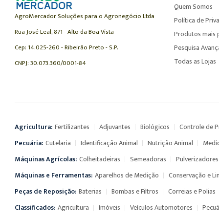
Quem Somos
AgroMercador Soluções para o Agronegócio Ltda
Política de Priv
Rua José Leal, 871 - Alto da Boa Vista
Produtos mais 
Cep: 14.025-260 - Ribeirão Preto - S.P.
Pesquisa Avan
Todas as Lojas
CNPJ: 30.073.360/0001-84
Agricultura:
Fertilizantes
Adjuvantes
Biológicos
Controle de 
Pecuária:
Cutelaria
Identificação Animal
Nutrição Animal
Medi
Máquinas Agrícolas:
Colheitadeiras
Semeadoras
Pulverizadores
Máquinas e Ferramentas:
Aparelhos de Medição
Conservação e L
Peças de Reposição:
Baterias
Bombas e Filtros
Correias e Polias
Classificados:
Agricultura
Imóveis
Veículos Automotores
Pecuá