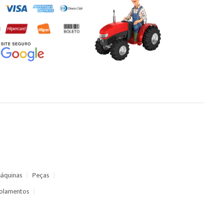
áquinas
Peças
olamentos