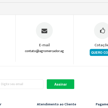
E-mail
Cotaçõ
contato@agromercador.ag
QUERO CO
screva-
Assinar
a
ossa
wsletter:
r
Atendimento ao Cliente
Pagame