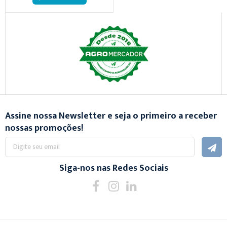
Assine nossa Newsletter e seja o primeiro a receber
nossas promoções!
Inscreva-
se
na
nossa
Siga-nos nas Redes Sociais
Newsletter: