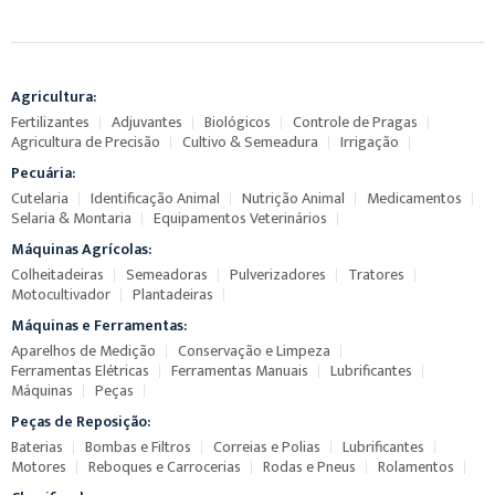
Agricultura:
Fertilizantes
Adjuvantes
Biológicos
Controle de Pragas
Agricultura de Precisão
Cultivo & Semeadura
Irrigação
Pecuária:
Cutelaria
Identificação Animal
Nutrição Animal
Medicamentos
Selaria & Montaria
Equipamentos Veterinários
Máquinas Agrícolas:
Colheitadeiras
Semeadoras
Pulverizadores
Tratores
Motocultivador
Plantadeiras
Máquinas e Ferramentas:
Aparelhos de Medição
Conservação e Limpeza
Ferramentas Elétricas
Ferramentas Manuais
Lubrificantes
Máquinas
Peças
Peças de Reposição:
Baterias
Bombas e Filtros
Correias e Polias
Lubrificantes
Motores
Reboques e Carrocerias
Rodas e Pneus
Rolamentos