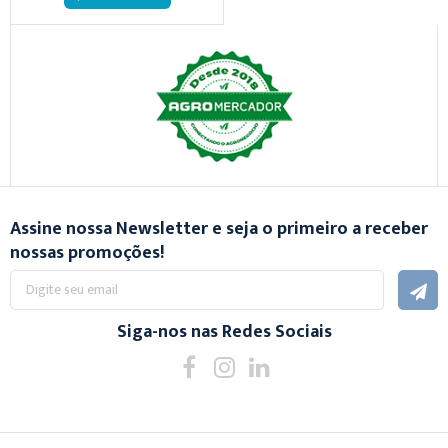
Assine nossa Newsletter e seja o primeiro a receber
nossas promoções!
Inscreva-
se
na
nossa
Siga-nos nas Redes Sociais
Newsletter: