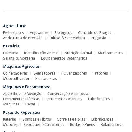
Agricultura:
Fertilizantes
Adjuvantes
Biológicos
Controle de Pragas
Agricultura de Precisão
Cultivo & Semeadura
Irrigação
Pecuária:
Cutelaria
Identificação Animal
Nutrição Animal
Medicamentos
Selaria & Montaria
Equipamentos Veterinários
Máquinas Agrícolas:
Colheitadeiras
Semeadoras
Pulverizadores
Tratores
Motocultivador
Plantadeiras
Máquinas e Ferramentas:
Aparelhos de Medição
Conservação e Limpeza
Ferramentas Elétricas
Ferramentas Manuais
Lubrificantes
Máquinas
Peças
Peças de Reposição:
Baterias
Bombas e Filtros
Correias e Polias
Lubrificantes
Motores
Reboques e Carrocerias
Rodas e Pneus
Rolamentos