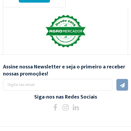
Assine nossa Newsletter e seja o primeiro a receber
nossas promoções!
Inscreva-
se
na
nossa
Siga-nos nas Redes Sociais
Newsletter: