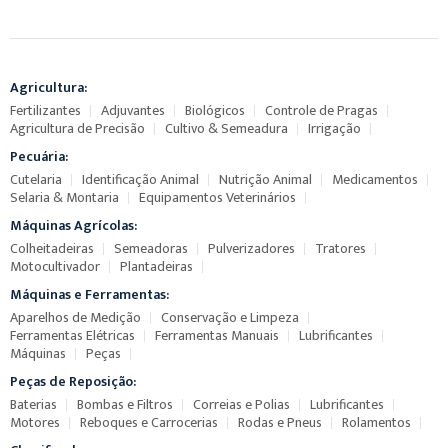
Agricultura:
Fertilizantes
Adjuvantes
Biológicos
Controle de Pragas
Agricultura de Precisão
Cultivo & Semeadura
Irrigação
Pecuária:
Cutelaria
Identificação Animal
Nutrição Animal
Medicamentos
Selaria & Montaria
Equipamentos Veterinários
Máquinas Agrícolas:
Colheitadeiras
Semeadoras
Pulverizadores
Tratores
Motocultivador
Plantadeiras
Máquinas e Ferramentas:
Aparelhos de Medição
Conservação e Limpeza
Ferramentas Elétricas
Ferramentas Manuais
Lubrificantes
Máquinas
Peças
Peças de Reposição:
Baterias
Bombas e Filtros
Correias e Polias
Lubrificantes
Motores
Reboques e Carrocerias
Rodas e Pneus
Rolamentos