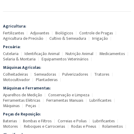
Agricultura:
Fertilizantes
Adjuvantes
Biológicos
Controle de Pragas
Agricultura de Precisão
Cultivo & Semeadura
Irrigação
Pecuária:
Cutelaria
Identificação Animal
Nutrição Animal
Medicamentos
Selaria & Montaria
Equipamentos Veterinários
Máquinas Agrícolas:
Colheitadeiras
Semeadoras
Pulverizadores
Tratores
Motocultivador
Plantadeiras
Máquinas e Ferramentas:
Aparelhos de Medição
Conservação e Limpeza
Ferramentas Elétricas
Ferramentas Manuais
Lubrificantes
Máquinas
Peças
Peças de Reposição:
Baterias
Bombas e Filtros
Correias e Polias
Lubrificantes
Motores
Reboques e Carrocerias
Rodas e Pneus
Rolamentos