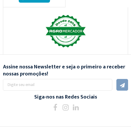
Assine nossa Newsletter e seja o primeiro a receber
nossas promoções!
Inscreva-
se
na
nossa
Siga-nos nas Redes Sociais
Newsletter: