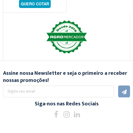
QUERO COTAR
Assine nossa Newsletter e seja o primeiro a receber
nossas promoções!
Inscreva-
se
na
nossa
Siga-nos nas Redes Sociais
Newsletter: