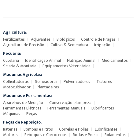
Agricultura:
Fertilizantes
Adjuvantes
Biológicos
Controle de Pragas
Agricultura de Precisão
Cultivo & Semeadura
Irrigação
Pecuária:
Cutelaria
Identificação Animal
Nutrição Animal
Medicamentos
Selaria & Montaria
Equipamentos Veterinários
Máquinas Agrícolas:
Colheitadeiras
Semeadoras
Pulverizadores
Tratores
Motocultivador
Plantadeiras
Máquinas e Ferramentas:
Aparelhos de Medição
Conservação e Limpeza
Ferramentas Elétricas
Ferramentas Manuais
Lubrificantes
Máquinas
Peças
Peças de Reposição:
Baterias
Bombas e Filtros
Correias e Polias
Lubrificantes
Motores
Reboques e Carrocerias
Rodas e Pneus
Rolamentos