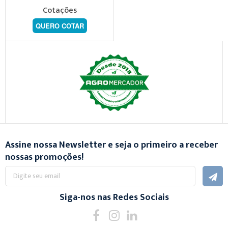
Cotações
QUERO COTAR
Assine nossa Newsletter e seja o primeiro a receber
nossas promoções!
Inscreva-
se
na
nossa
Siga-nos nas Redes Sociais
Newsletter: