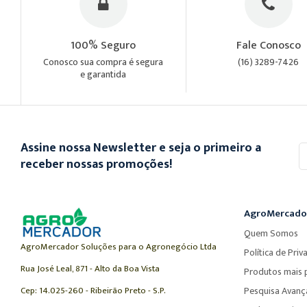
100% Seguro
Fale Conosco
Conosco sua compra é segura
(16) 3289-7426
e garantida
Assine nossa Newsletter e seja o primeiro a
In
se
receber nossas promoções!
n
n
Ne
AgroMercado
Quem Somos
AgroMercador Soluções para o Agronegócio Ltda
Política de Priv
Rua José Leal, 871 - Alto da Boa Vista
Produtos mais 
Cep: 14.025-260 - Ribeirão Preto - S.P.
Pesquisa Avan