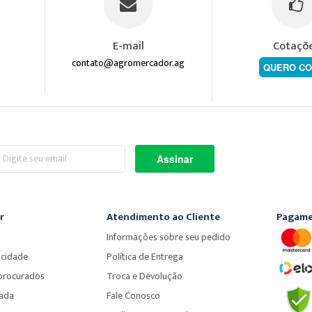
E-mail
Cotaçõ
contato@agromercador.ag
QUERO CO
screva-
Assinar
a
ossa
wsletter:
r
Atendimento ao Cliente
Pagame
Informações sobre seu pedido
acidade
Política de Entrega
procurados
Troca e Devolução
çada
Fale Conosco