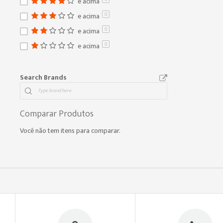
e acima
e acima
0
e acima
0
e acima
0
Search Brands
Comparar Produtos
Você não tem itens para comparar.