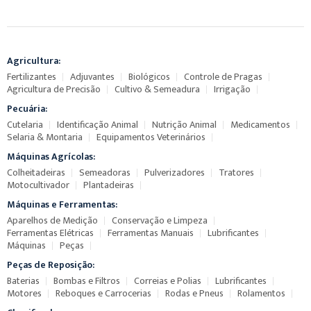
Agricultura:
Fertilizantes
Adjuvantes
Biológicos
Controle de Pragas
Agricultura de Precisão
Cultivo & Semeadura
Irrigação
Pecuária:
Cutelaria
Identificação Animal
Nutrição Animal
Medicamentos
Selaria & Montaria
Equipamentos Veterinários
Máquinas Agrícolas:
Colheitadeiras
Semeadoras
Pulverizadores
Tratores
Motocultivador
Plantadeiras
Máquinas e Ferramentas:
Aparelhos de Medição
Conservação e Limpeza
Ferramentas Elétricas
Ferramentas Manuais
Lubrificantes
Máquinas
Peças
Peças de Reposição:
Baterias
Bombas e Filtros
Correias e Polias
Lubrificantes
Motores
Reboques e Carrocerias
Rodas e Pneus
Rolamentos