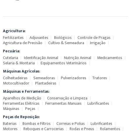
Agricultura:
Fertilizantes
Adjuvantes
Biológicos
Controle de Pragas
Agricultura de Precisão
Cultivo & Semeadura
Irrigação
Pecuária:
Cutelaria
Identificação Animal
Nutrição Animal
Medicamentos
Selaria & Montaria
Equipamentos Veterinários
Máquinas Agrícolas:
Colheitadeiras
Semeadoras
Pulverizadores
Tratores
Motocultivador
Plantadeiras
Máquinas e Ferramentas:
Aparelhos de Medição
Conservação e Limpeza
Ferramentas Elétricas
Ferramentas Manuais
Lubrificantes
Máquinas
Peças
Peças de Reposição:
Baterias
Bombas e Filtros
Correias e Polias
Lubrificantes
Motores
Reboques e Carrocerias
Rodas e Pneus
Rolamentos