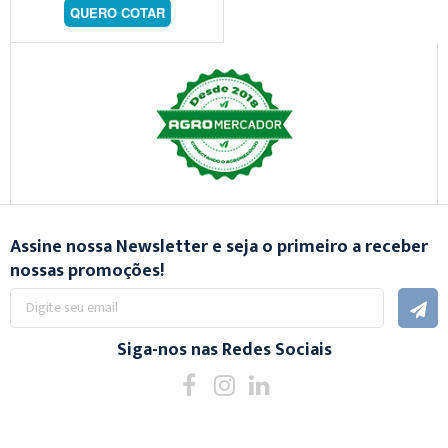
QUERO COTAR
Assine nossa Newsletter e seja o primeiro a receber
nossas promoções!
Inscreva-
se
na
nossa
Siga-nos nas Redes Sociais
Newsletter: