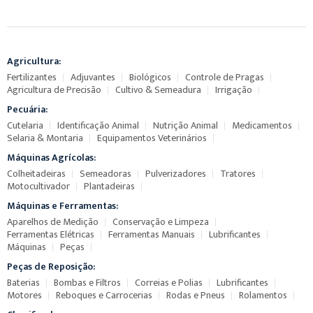
Agricultura:
Fertilizantes
Adjuvantes
Biológicos
Controle de Pragas
Agricultura de Precisão
Cultivo & Semeadura
Irrigação
Pecuária:
Cutelaria
Identificação Animal
Nutrição Animal
Medicamentos
Selaria & Montaria
Equipamentos Veterinários
Máquinas Agrícolas:
Colheitadeiras
Semeadoras
Pulverizadores
Tratores
Motocultivador
Plantadeiras
Máquinas e Ferramentas:
Aparelhos de Medição
Conservação e Limpeza
Ferramentas Elétricas
Ferramentas Manuais
Lubrificantes
Máquinas
Peças
Peças de Reposição:
Baterias
Bombas e Filtros
Correias e Polias
Lubrificantes
Motores
Reboques e Carrocerias
Rodas e Pneus
Rolamentos