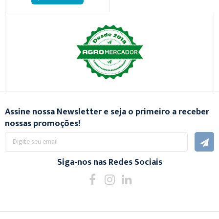
Assine nossa Newsletter e seja o primeiro a receber
nossas promoções!
Inscreva-
se
na
nossa
Siga-nos nas Redes Sociais
Newsletter: