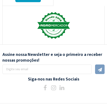
Assine nossa Newsletter e seja o primeiro a receber
nossas promoções!
Inscreva-
se
na
nossa
Siga-nos nas Redes Sociais
Newsletter: