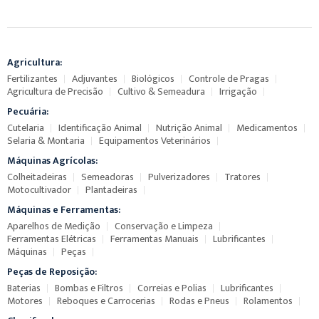
Agricultura:
Fertilizantes
Adjuvantes
Biológicos
Controle de Pragas
Agricultura de Precisão
Cultivo & Semeadura
Irrigação
Pecuária:
Cutelaria
Identificação Animal
Nutrição Animal
Medicamentos
Selaria & Montaria
Equipamentos Veterinários
Máquinas Agrícolas:
Colheitadeiras
Semeadoras
Pulverizadores
Tratores
Motocultivador
Plantadeiras
Máquinas e Ferramentas:
Aparelhos de Medição
Conservação e Limpeza
Ferramentas Elétricas
Ferramentas Manuais
Lubrificantes
Máquinas
Peças
Peças de Reposição:
Baterias
Bombas e Filtros
Correias e Polias
Lubrificantes
Motores
Reboques e Carrocerias
Rodas e Pneus
Rolamentos