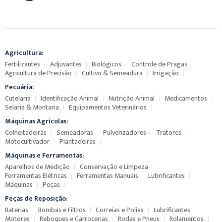
Agricultura:
Fertilizantes
Adjuvantes
Biológicos
Controle de Pragas
Agricultura de Precisão
Cultivo & Semeadura
Irrigação
Pecuária:
Cutelaria
Identificação Animal
Nutrição Animal
Medicamentos
Selaria & Montaria
Equipamentos Veterinários
Máquinas Agrícolas:
Colheitadeiras
Semeadoras
Pulverizadores
Tratores
Motocultivador
Plantadeiras
Máquinas e Ferramentas:
Aparelhos de Medição
Conservação e Limpeza
Ferramentas Elétricas
Ferramentas Manuais
Lubrificantes
Máquinas
Peças
Peças de Reposição:
Baterias
Bombas e Filtros
Correias e Polias
Lubrificantes
Motores
Reboques e Carrocerias
Rodas e Pneus
Rolamentos