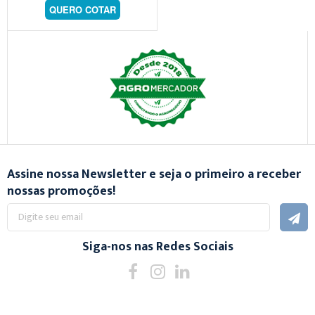
QUERO COTAR
Assine nossa Newsletter e seja o primeiro a receber
nossas promoções!
Inscreva-
se
na
nossa
Siga-nos nas Redes Sociais
Newsletter: