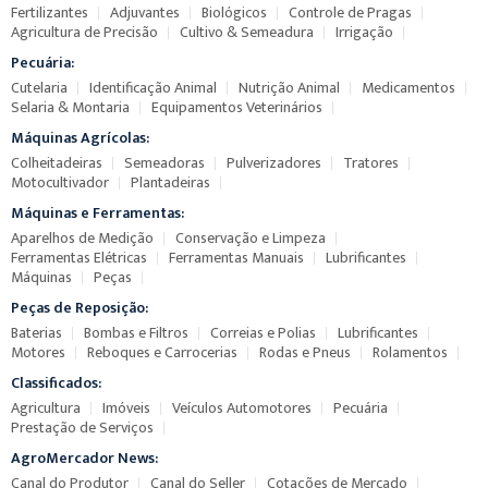
Fertilizantes
Adjuvantes
Biológicos
Controle de Pragas
Agricultura de Precisão
Cultivo & Semeadura
Irrigação
Pecuária:
Cutelaria
Identificação Animal
Nutrição Animal
Medicamentos
Selaria & Montaria
Equipamentos Veterinários
Máquinas Agrícolas:
Colheitadeiras
Semeadoras
Pulverizadores
Tratores
Motocultivador
Plantadeiras
Máquinas e Ferramentas:
Aparelhos de Medição
Conservação e Limpeza
Ferramentas Elétricas
Ferramentas Manuais
Lubrificantes
Máquinas
Peças
Peças de Reposição:
Baterias
Bombas e Filtros
Correias e Polias
Lubrificantes
Motores
Reboques e Carrocerias
Rodas e Pneus
Rolamentos
Classificados:
Agricultura
Imóveis
Veículos Automotores
Pecuária
Prestação de Serviços
AgroMercador News:
Canal do Produtor
Canal do Seller
Cotações de Mercado