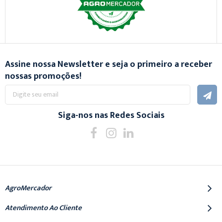
Assine nossa Newsletter e seja o primeiro a receber
nossas promoções!
Inscreva-
se
na
nossa
Siga-nos nas Redes Sociais
Newsletter:
AgroMercador
Atendimento Ao Cliente